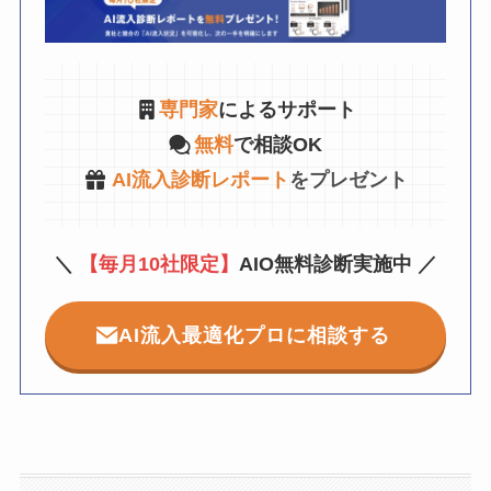
専門家
によるサポート
無料
で相談OK
AI流入診断レポート
をプレゼント
＼
【毎月10社限定】
AIO無料診断実施中 ／
AI流入最適化プロに相談する