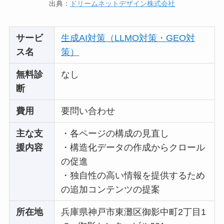
出典：
ドリームネットデザイン株式会社
サービ
生成AI対策（LLMO対策・GEO対
ス名
策）
無料診
なし
断
費用
要問い合わせ
主な支
・各ページの構成の見直し
援内容
・構造化データの作成からクロール
の促進
・独自性の高い情報を提供するため
の追加コンテンツの提案
所在地
兵庫県神戸市東灘区御影中町2丁目1