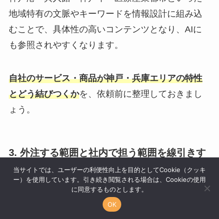
地域特有の文脈やキーワードを情報設計に組み込
むことで、具体性の高いコンテンツとなり、AIに
も参照されやすくなります。
自社のサービス・商品が神戸・兵庫エリアの特性
とどう結びつくか
を、依頼前に整理しておきまし
ょう。
3. 外注する範囲と社内で担う範囲を線引きす
る
当サイトでは、ユーザーの利便性向上を目的としてCookie（クッキ
ー）を使用しています。引き続き閲覧される場合は、Cookieの使用
に同意するものとします。
LLMO対策は、コンテンツ改善や構造化データの整
OK
備、効果測定といった継続的な工数が伴います。