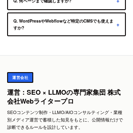
Q. 何ページまで確認しますか?
ルールで判定します。
A. 入力URLを起点に、sitemap.xmlと内部リンク
からページ種別が偏らないよう最大20ページを選
Q. WordPressやWebflowなど特定のCMSでも使えま
すか?
びます。結果に取得数と診断信頼度を表示しま
す。
A. はい。CMSは問いません。公開ページを取得
して判定するため、WordPress・Webflow・
Shopify・静的サイト・自前PHP等いずれでも診
断可能です。
運営会社
運営：SEO × LLMOの専門家集団 株式
会社Webライタープロ
SEOコンテンツ制作・LLMO/AIOコンサルティング・業種
別メディア運営で蓄積した知見をもとに、公開情報だけで
診断できるルールを設計しています。