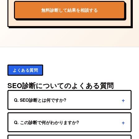
無料診断して結果を相談する
よくある質問
SEO診断についてのよくある質問
Q. SEO診断とは何ですか?
A. 検索エンジンがページを正しく取得・理解で
き、検索者の疑問に答えられる状態かを、コンテ
Q. この診断で何がわかりますか?
ンツ品質とテクニカルSEOの両面から確認する診
A. 検索意図、title、description、見出し、本文の
断です。Sチェックでは公開情報を80項目で機械