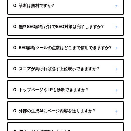
独自性、E-E-A-T、内部リンク、robots.txt、
Q. 診断は無料ですか?
判定します。
sitemap.xml、構造化データなどの改善優先度がわ
A. はい。URLを入力するだけで無料診断できま
かります。
す。登録もメールアドレス入力も不要です。
Q. 無料SEO診断だけでSEO対策は完了しますか?
A. いいえ。無料診断は公開情報から改善候補を見
つける一次診断です。検索順位、競合との差、被
Q. SEO診断ツールの点数はどこまで信用できますか?
リンク、実際の検索流入やコンバージョンは、
A. 点数は現状を比較し、改善順を決めるための参
Google Search ConsoleやGA4などと組み合わせ
考指標です。点数だけで上位表示を保証するもの
Q. スコアが高ければ必ず上位表示できますか?
て確認する必要があります。
ではないため、総合点よりも未達項目と本質
A. 保証はできません。本診断は「上位表示に必要
SEO・テクニカルSEOの差を確認してください。
な土台が整っているか」を確認する参考指標で
Q. トップページやLPも診断できますか?
す。検索順位は競合状況、ドメイン評価、検索意
A. 可能です。トップ、記事、サービス、LP、会
図、コンテンツ量など複数要因で変動します。
社概要、規約等を判定し、その種別に不要な項目
Q. 外部の生成AIにページ内容を送りますか?
はスコアから除外します。
A. 送りません。公開HTML・robots.txt・
sitemap.xml・JSON-LDを取得し、80項目の固定