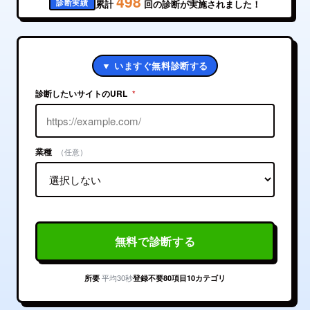
498
診断実績
累計
回の診断が実施されました！
▼ いますぐ無料診断する
診断したいサイトのURL
*
業種
（任意）
無料で診断する
平均30秒
所要
登録不要
80項目10カテゴリ