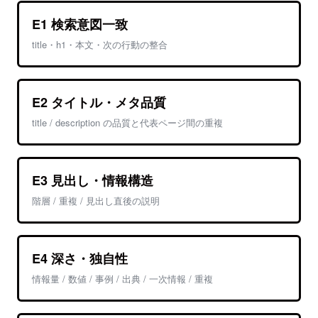
E1 検索意図一致
title・h1・本文・次の行動の整合
E2 タイトル・メタ品質
title / description の品質と代表ページ間の重複
E3 見出し・情報構造
階層 / 重複 / 見出し直後の説明
E4 深さ・独自性
情報量 / 数値 / 事例 / 出典 / 一次情報 / 重複