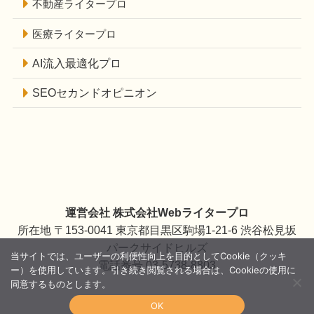
不動産ライタープロ
医療ライタープロ
AI流入最適化プロ
SEOセカンドオピニオン
運営会社 株式会社Webライタープロ
所在地 〒153-0041 東京都目黒区駒場1-21-6 渋谷松見坂
パークサイドヒルズ
当サイトでは、ユーザーの利便性向上を目的としてCookie（クッキ
電話番号 03-5738-8803
ー）を使用しています。引き続き閲覧される場合は、Cookieの使用に
同意するものとします。
OK
©
Webライターのすゝめ