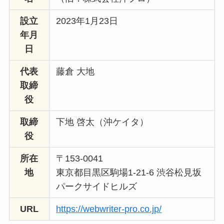
設立
2023年1月23日
年月
日
代表
藤倉 大地
取締
役
取締
下地 啓太（沖ケイタ）
役
所在
〒153-0041
地
東京都目黒区駒場1-21-6 渋谷松見坂
パークサイドヒルズ
URL
https://webwriter-pro.co.jp/