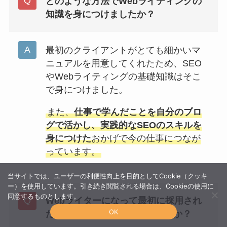
どのような方法でWebライティングの
知識を身につけましたか？
最初のクライアントがとても細かいマ
ニュアルを用意してくれたため、SEO
やWebライティングの基礎知識はそこ
で身につけました。
また、
仕事で学んだことを自分のブロ
グで活かし、実践的なSEOのスキルを
身につけた
おかげで今の仕事につなが
っています。
当サイトでは、ユーザーの利便性向上を目的としてCookie（クッキ
ー）を使用しています。引き続き閲覧される場合は、Cookieの使用に
同意するものとします。
Webライターになって最初に採用され
OK
た案件はどのようなものでしたか？