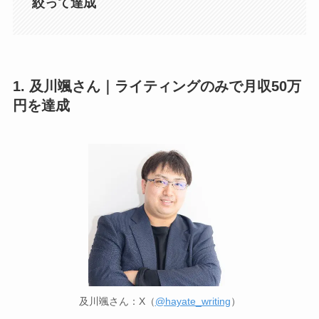
絞って達成
1. 及川颯さん｜ライティングのみで月収50万
円を達成
及川颯さん：X（
@hayate_writing
）