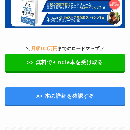
＼
月収100万円
までのロードマップ ／
>> 無料でKindle本を受け取る
>> 本の詳細を確認する