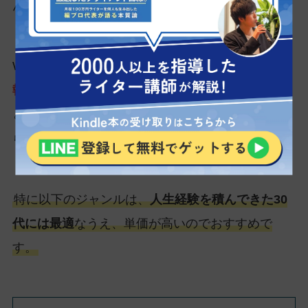
んか？
Webライターでは
人生経験を余すことなく、記事
執筆に活かすことが可能
です。リアルな体験をも
とに記事を書き起こせば、文章に説得力を持たせ
られます。
特に以下のジャンルは、
人生経験を積んできた30
代には最適
なうえ、単価が高いのでおすすめで
す。