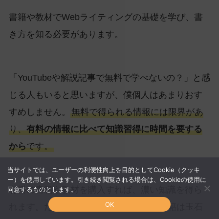
書籍や教材でWebライティングの基礎を学び、書
き方を知る必要があります。
「YouTubeや解説記事で無料で学べないの？」と感
じる人もいると思いますが、僕個人はあまりおす
すめしません。
無料で得られる情報には限界があ
り、
有料の情報に比べて知識習得に時間を要する
から
です。
当サイトでは、ユーザーの利便性向上を目的としてCookie（クッキ
ー）を使用しています。引き続き閲覧される場合は、Cookieの使用に
有料の書籍や教材を購入すれば、濃い知識を得ら
同意するものとします。
OK
れます。ただし、Webライター向けの書籍は玉石