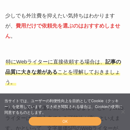
少しでも外注費を抑えたい気持ちはわかります
が、
費用だけで依頼先を選ぶのはおすすめしませ
ん
。
特にWebライターに直接依頼する場合は、
記事の
品質に大きな差がある
ことを理解しておきましょ
う。
当サイトでは、ユーザーの利便性向上を目的としてCookie（クッキ
ー）を使用しています。引き続き閲覧される場合は、Cookieの使用に
例えば「文字単価1円から執筆します」というWeb
同意するものとします。
ライターは、初心者である可能性が高いといえま
OK
す。かといって、文字単価5円のWebライターが、