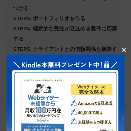
つける
STEP3. ポートフォリオを作る
STEP4. 継続的な受注が見込める案件に応募
する
×
STEP5. クライアントとの信頼関係を構築す
る
STEP6. かかった時間を意識して得意分野を
見極める
STEP7. 実績をもとにより好条件の仕事を探
す