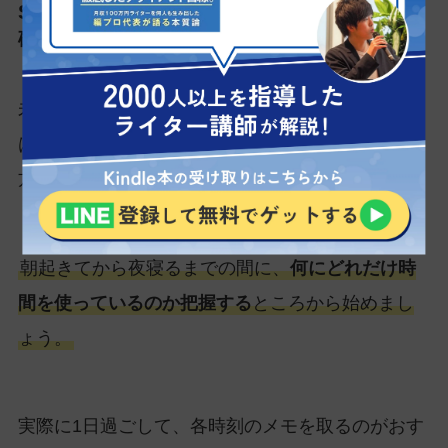
STEP1. 1日のスケジュールを見直して時間を
確保する
未経験からWebライターの副業で成功するために
は、
時間の確保が最優先
です。特に平日の過ごし
方で、稼ぐスピードに差がつきます。
朝起きてから夜寝るまでの間に、
何にどれだけ時
間を使っているのか把握する
ところから始めまし
ょう。
実際に1日過ごして、各時刻のメモを取るのがおす