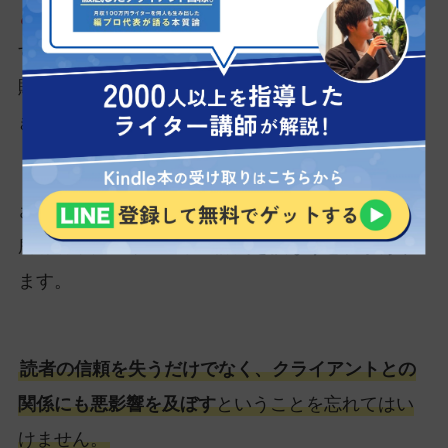
として法的トラブルに発展する危険性
がありま
す。他社や出版社などから訴えられれば、多額の
賠償金や社会的信用の失墜など、深刻な結果を招
きかねません。
さらにコピーコンテンツの存在は、Webサイトの
所有者やクライアントの評判を損なう恐れがあり
ます。
読者の信頼を失うだけでなく、クライアントとの
関係にも悪影響を及ぼす
ということを忘れてはい
けません。