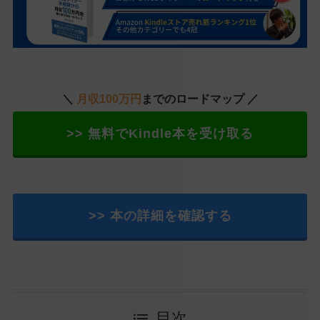
＼
月収100万円
までのロードマップ ／
>> 無料でKindle本を受け取る
>> 本の詳細を確認する
目次