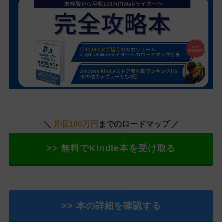
＼
月収100万円
までのロードマップ ／
>> 無料でKindle本を受け取る
>> 本の詳細を確認する