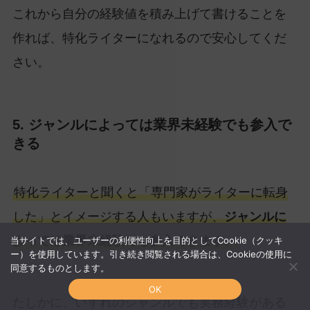
これから自分の経験値を積み上げて書けることを
作れば、特化ライターになれるので安心してくだ
さい。
5. ジャンルによっては業界未経験でも参入で
きる
特化ライターと聞くと「専門家がライターに転身
した」とイメージする人もいますが、
ジャンルに
よっては業界未経験でも参入できます
。
当サイトでは、ユーザーの利便性向上を目的としてCookie（クッキ
ー）を使用しています。引き続き閲覧される場合は、Cookieの使用に
同意するものとします。
OK
たしかに、いずれのジャンルでも実務経験がある