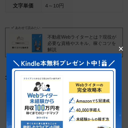
文字単価
4～10円
あわせて読みたい
不動産Webライターとは？現役が
必要な資格やスキル、稼ぐコツを
×
解説
3. 医療
・医療
・妊活
分野
・（看護師の転職）
・（医師の転職）