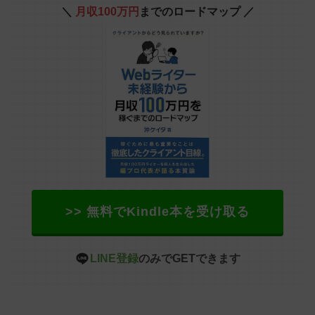
＼
月収100万円
までのロードマップ ／
>> 無料でKindle本を受け取る
LINE登録
のみでGETできます