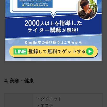
・医師
・看護師
・薬剤師
資格
・理学療法士
・作業療法士
・介護福祉士
・柔道整復師 など
文字単価
4～15円
4. 美容・健康
・ダイエット
・エステ